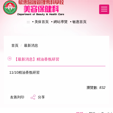
跳
到
主
要
:::
• 美保首頁
• 網站導覽
• 敏惠首頁
內
容
區
首頁
最新消息
【最新消息】精油香氛研習
11/10精油香氛研習
瀏覽數:
832
友善列印
分享