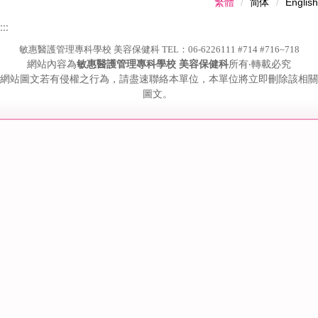
繁體
简体
English
:::
敏惠醫護管理專科學校 美容保健科 TEL：06-6226111 #714 #716~718
網站內容為
敏惠醫護管理專科學校 美容保健科
所有‧轉載必究
網站圖文若有侵權之行為，請盡速聯絡本單位，本單位將立即刪除該相關
圖文。