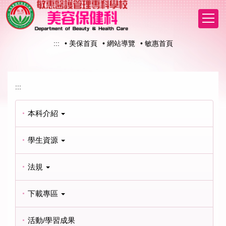
跳
到
主
要
:::
• 美保首頁
• 網站導覽
• 敏惠首頁
內
容
區
:::
本科介紹
學生資源
法規
下載專區
活動/學習成果