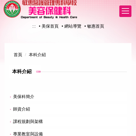
跳
到
主
要
:::
• 美保首頁
• 網站導覽
• 敏惠首頁
內
容
區
首頁
本科介紹
本科介紹
美保科簡介
師資介紹
課程規劃與架構
專業教室與設備