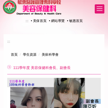
跳
到
主
要
:::
• 美保首頁
• 網站導覽
• 敏惠首頁
內
容
區
:::
首頁
學生資源
美保科學會
111學年度 美容保健科會長、副會長