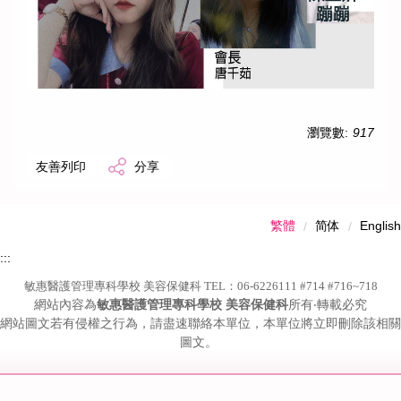
瀏覽數:
917
友善列印
分享
繁體
简体
English
:::
敏惠醫護管理專科學校 美容保健科 TEL：06-6226111 #714 #716~718
網站內容為
敏惠醫護管理專科學校 美容保健科
所有‧轉載必究
網站圖文若有侵權之行為，請盡速聯絡本單位，本單位將立即刪除該相關
圖文。