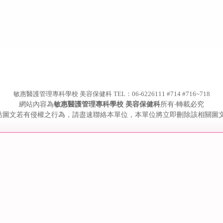
敏惠醫護管理專科學校 美容保健科 TEL：06-6226111 #714 #716~718
網站內容為
敏惠醫護管理專科學校 美容保健科
所有‧轉載必究
站圖文若有侵權之行為，請盡速聯絡本單位，本單位將立即刪除該相關圖