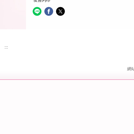
:::
網