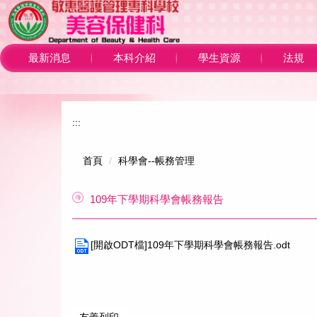
跳
到
主
要
最新消息
本科介紹
學生資源
法規
內
容
區
:::
首頁
科學會--帳務管理
109年下學期科學會帳務報告
[開啟ODT檔]109年下學期科學會帳務報告.odt
友善列印