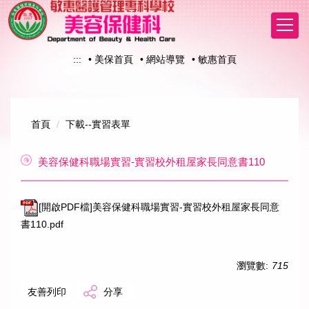
跳
到
主
要
:::
• 美保首頁
• 網站導覽
• 敏惠首頁
內
容
區
首頁
下載--實習表單
美容保健科職場實習-實習校外租屋家長同意書110
[開啟PDF檔]美容保健科職場實習-實習校外租屋家長同意
書110.pdf
瀏覽數:
715
友善列印
分享