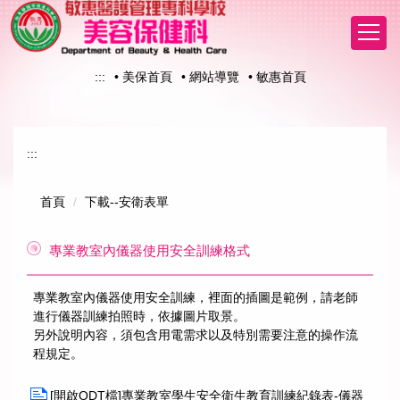
跳
到
主
要
:::
• 美保首頁
• 網站導覽
• 敏惠首頁
內
容
區
:::
首頁
下載--安衛表單
專業教室內儀器使用安全訓練格式
專業教室內儀器使用安全訓練，裡面的插圖是範例，請老師
進行儀器訓練拍照時，依據圖片取景。
另外說明內容，須包含用電需求以及特別需要注意的操作流
程規定。
[開啟ODT檔]專業教室學生安全衛生教育訓練紀錄表-儀器