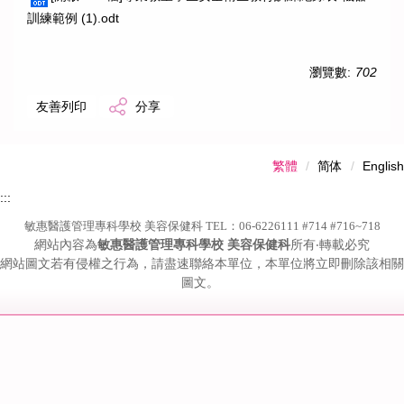
訓練範例 (1).odt
瀏覽數:
702
友善列印
分享
繁體
简体
English
:::
敏惠醫護管理專科學校 美容保健科 TEL：06-6226111 #714 #716~718
網站內容為
敏惠醫護管理專科學校 美容保健科
所有‧轉載必究
網站圖文若有侵權之行為，請盡速聯絡本單位，本單位將立即刪除該相關
圖文。