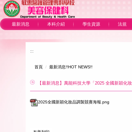
跳
到
主
要
最新消息
本科介紹
學生資源
法規
內
容
區
:::
首頁
最新消息!!HOT NEWS!!
【最新消息】萬能科技大學「2025 全國新穎化
2025全國新穎化妝品調製競賽海報.png
友善列印