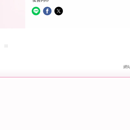
:::
網