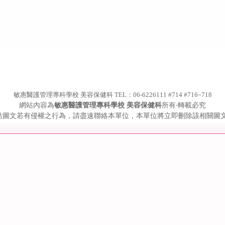
敏惠醫護管理專科學校 美容保健科 TEL：06-6226111 #714 #716~718
網站內容為
敏惠醫護管理專科學校 美容保健科
所有‧轉載必究
站圖文若有侵權之行為，請盡速聯絡本單位，本單位將立即刪除該相關圖