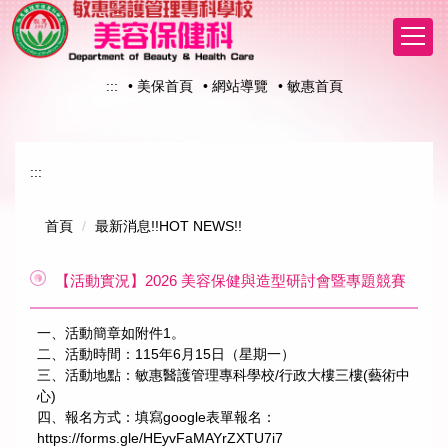
跳
到
主
要
:::
• 美保首頁
• 網站導覽
• 敏惠首頁
內
容
區
:::
首頁
最新消息!!HOT NEWS!!
【活動實況】2026 美容保健與造型研討會暨專題競賽
一、活動簡章如附件1。
二、活動時間：115年6月15日（星期一）
三、活動地點：敏惠醫護管理專科學校/行政大樓三樓(藝術中
心)
四、報名方式：填寫google表單報名：
https://forms.gle/HEyvFaMAYrZXTU7i7