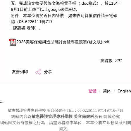
五、完成論文摘要與論文海報電子檔（.doc格式）。於115年
6月1日前上傳至以上google表單報名
附件，本單位將於近日內答覆，如未收到答覆信件請來電確
認（06-6226111轉717
. 陳惠姿 老師）。
2026美容保健與造型研討會暨專題競賽(發文版).pdf
瀏覽數:
291
友善列印
分享
繁體
简体
English
:::
敏惠醫護管理專科學校 美容保健科 TEL：06-6226111 #714 #716~718
網站內容為
敏惠醫護管理專科學校 美容保健科
所有‧轉載必究
網站圖文若有侵權之行為，請盡速聯絡本單位，本單位將立即刪除該相關
圖文。