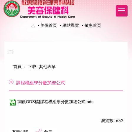
跳
到
主
要
:::
• 美保首頁
• 網站導覽
• 敏惠首頁
內
容
區
:::
首頁
下載--其他表單
課程模組學分數加總公式
[開啟ODS檔]課程模組學分數加總公式.ods
瀏覽數:
652
友善列印
分享