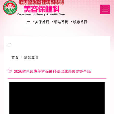
跳
到
主
要
:::
• 美保首頁
• 網站導覽
• 敏惠首頁
內
容
區
:::
首頁
影音專區
2026敏惠醫專美容保健科學習成果展驚艷全場