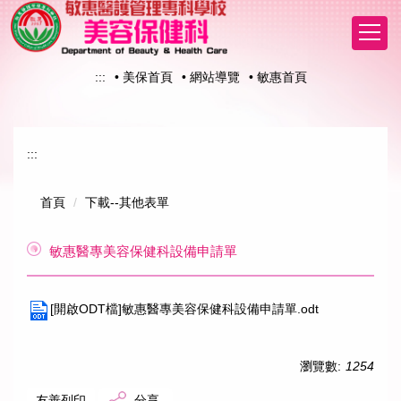
跳
到
主
要
:::
• 美保首頁
• 網站導覽
• 敏惠首頁
內
容
區
:::
首頁
下載--其他表單
敏惠醫專美容保健科設備申請單
[開啟ODT檔]敏惠醫專美容保健科設備申請單.odt
瀏覽數:
1254
友善列印
分享