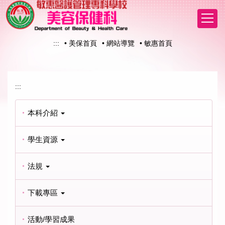
跳
到
主
要
:::
• 美保首頁
• 網站導覽
• 敏惠首頁
內
容
區
:::
本科介紹
學生資源
法規
下載專區
活動/學習成果